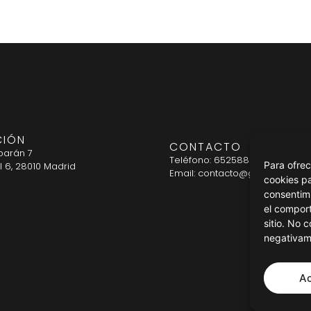
CIÓN
CONTACTO
barán 7
Teléfono: 652588536
Para ofrec
l 6, 28010 Madrid
Email: contacto@grupocosvio
cookies pa
consentim
el comport
sitio. No 
negativame
A