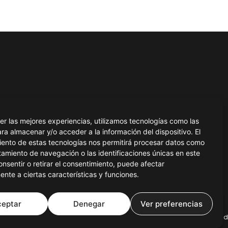
GRUPO COSVION
Grupo Cosvion
er las mejores experiencias, utilizamos tecnologías como las
Servicios
n.com
Proyectos
ra almacenar y/o acceder a la información del dispositivo. El
Blog
iento de estas tecnologías nos permitirá procesar datos como
Contacto
amiento de navegación o las identificaciones únicas en este
consentir o retirar el consentimiento, puede afectar
nte a ciertas características y funciones.
ceptar
Denegar
Ver preferencias
Aviso Legal
Política de Cookies
Política de Privacidad